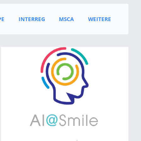
PE
INTERREG
MSCA
WEITERE