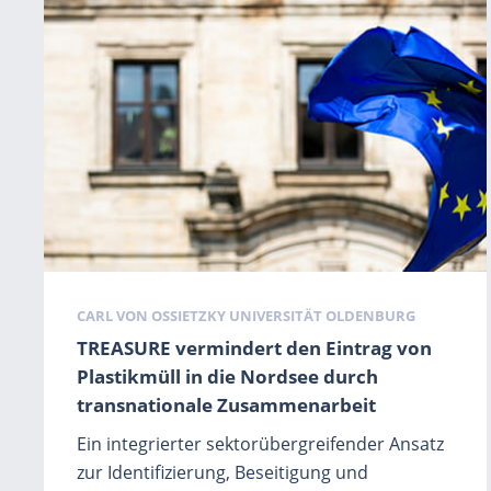
Schlagwörter
CARL VON OSSIETZKY UNIVERSITÄT OLDENBURG
TREASURE vermindert den Eintrag von
Plastikmüll in die Nordsee durch
transnationale Zusammenarbeit
Ein integrierter sektorübergreifender Ansatz
zur Identifizierung, Beseitigung und