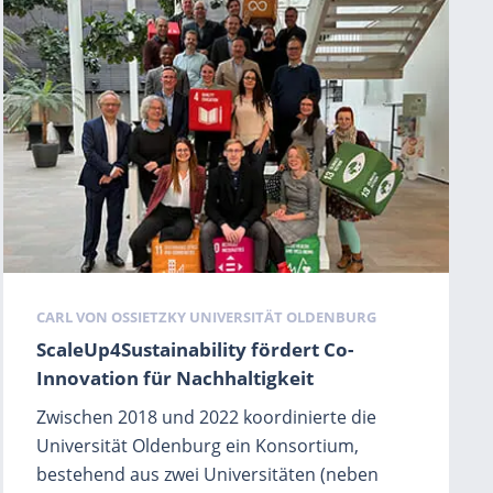
Schlagwörter
CARL VON OSSIETZKY UNIVERSITÄT OLDENBURG
ScaleUp4Sustainability fördert Co-
Innovation für Nachhaltigkeit
Zwischen 2018 und 2022 koordinierte die
Universität Oldenburg ein Konsortium,
bestehend aus zwei Universitäten (neben