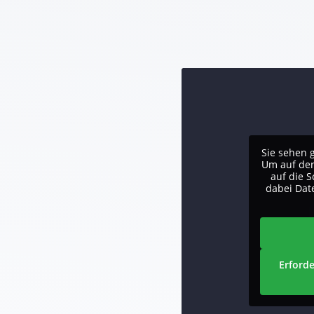
Sie sehen 
Um auf den 
auf die S
dabei Dat
Erforde