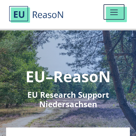
MENÜ
Zum
Inhalt
springen
EU–ReasoN
EU Research Support
Niedersachsen