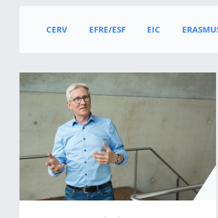
CERV
EFRE/ESF
EIC
ERASMU