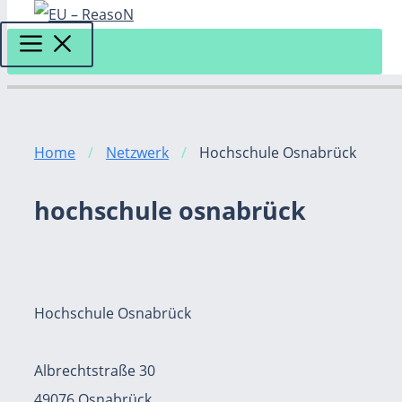
MENÜ
Zum
Inhalt
Home
/
Netzwerk
/
Hochschule Osnabrück
springen
hochschule osnabrück
Hochschule Osnabrück
Albrechtstraße 30
49076 Osnabrück