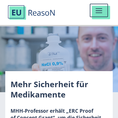
MENÜ
Zum
Inhalt
springen
Mehr Sicherheit für
Medikamente
MHH-Professor erhält „ERC Proof
of Concept Grant“, um die Sicherheit